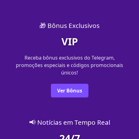
🎁 Bônus Exclusivos
VIP
Receba bônus exclusivos do Telegram,
promoções especiais e códigos promocionais
únicos!
Ver Bônus
📢 Notícias em Tempo Real
24/7