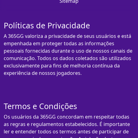
Sitemap
Políticas de Privacidade
A 365GG valoriza a privacidade de seus usuários e está
empenhada em proteger todas as informações
pessoais fornecidas durante o uso de nossos canais de
comunicação. Todos os dados coletados são utilizados
exclusivamente para fins de melhoria contínua da
experiência de nossos jogadores.
Termos e Condições
Os usuários da 365GG concordam em respeitar todas
as regras e regulamentos estabelecidos. É importante
ler e entender todos os termos antes de participar de