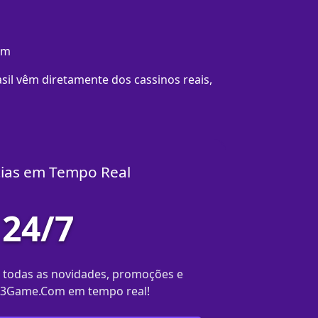
am
l vêm diretamente dos cassinos reais,
cias em Tempo Real
24/7
e todas as novidades, promoções e
33Game.Com em tempo real!