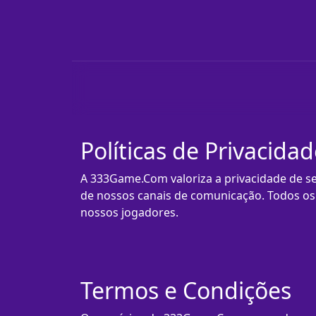
Políticas de Privacida
A 333Game.Com valoriza a privacidade de s
de nossos canais de comunicação. Todos os 
nossos jogadores.
Termos e Condições