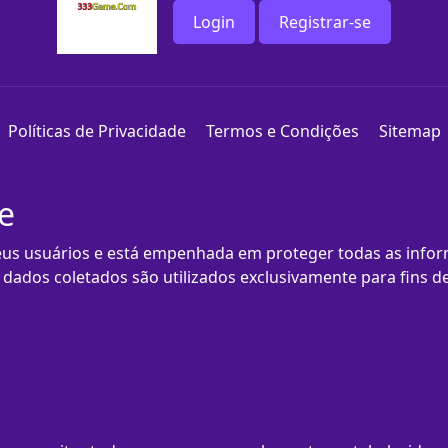
Login
Registrar-se
Políticas de Privacidade
Termos e Condições
Sitemap
de
eus usuários e está empenhada em proteger todas as infor
dados coletados são utilizados exclusivamente para fins d