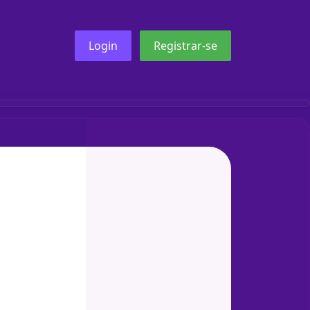
Login
Registrar-se