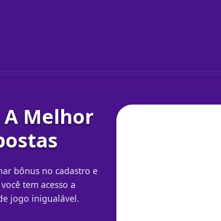
 A Melhor
postas
ar bônus no cadastro e
você tem acesso a
e jogo inigualável.