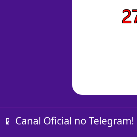
📱 Canal Oficial no Telegram!