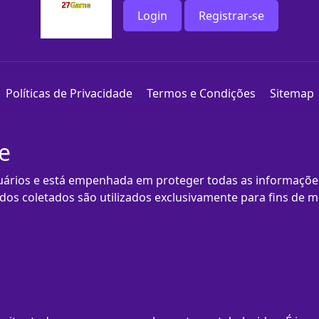
Login
Registrar-se
Políticas de Privacidade
Termos e Condições
Sitemap
de
suários e está empenhada em proteger todas as informaçõe
os coletados são utilizados exclusivamente para fins de m