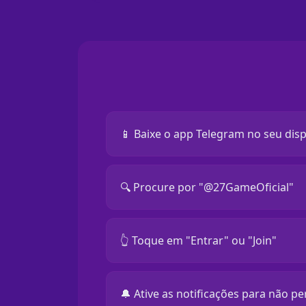
📱 Baixe o app Telegram no seu disp
🔍 Procure por "@27GameOficial"
👆 Toque em "Entrar" ou "Join"
🔔 Ative as notificações para não p