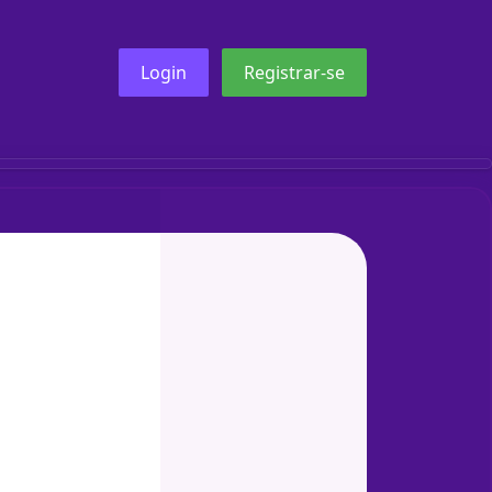
Login
Registrar-se