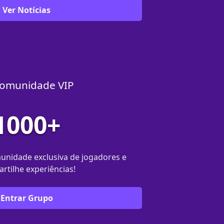
Ver Notícias
Comunidade VIP
1000+
unidade exclusiva de jogadores e
rtilhe experiências!
Entrar Grupo