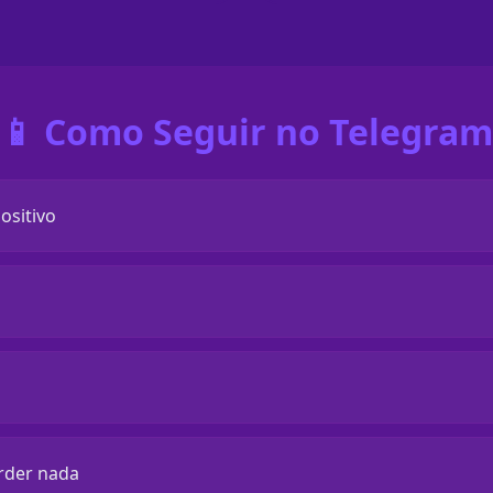
📱 Como Seguir no Telegram
ositivo
erder nada