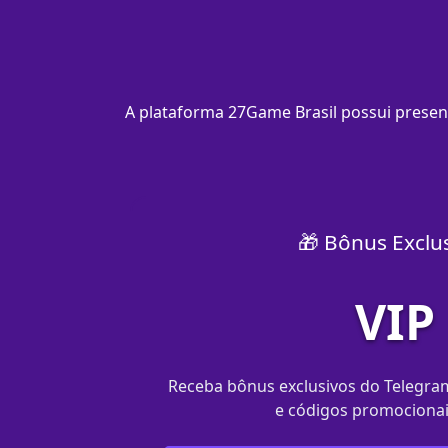
A plataforma 27Game Brasil possui prese
🎁 Bônus Exclu
VIP
Receba bônus exclusivos do Telegra
e códigos promocionai