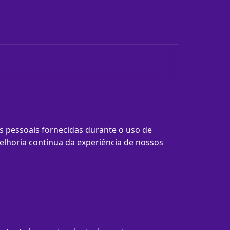
s pessoais fornecidas durante o uso de
elhoria contínua da experiência de nossos