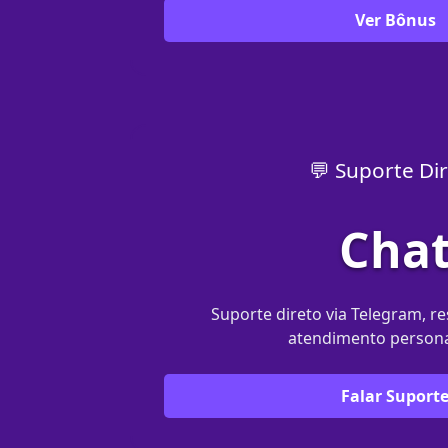
Ver Bônus
💬 Suporte Di
Cha
Suporte direto via Telegram, r
atendimento persona
Falar Suport