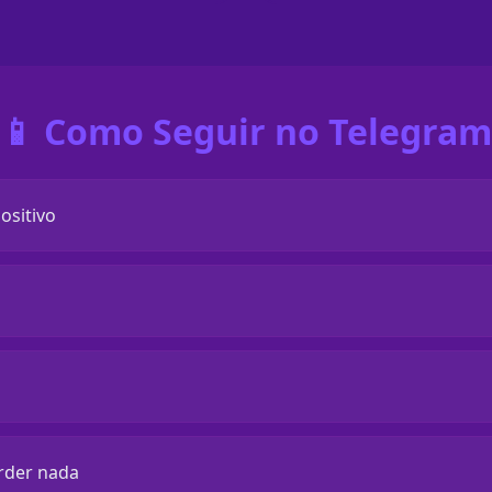
📱 Como Seguir no Telegram
ositivo
erder nada