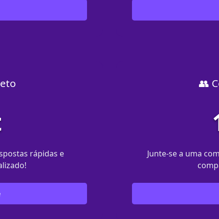
reto
👥 
t
espostas rápidas e
Junte-se a uma com
lizado!
compa
e