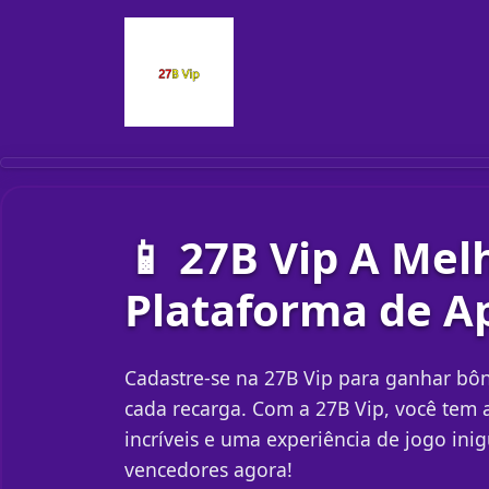
📱 27B Vip A Mel
Plataforma de A
Cadastre-se na 27B Vip para ganhar bô
cada recarga. Com a 27B Vip, você tem
incríveis e uma experiência de jogo inig
vencedores agora!