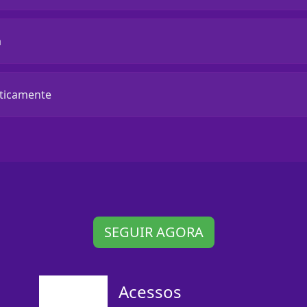
a
aticamente
SEGUIR AGORA
Acessos