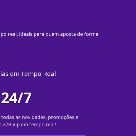
mpo real, ideais para quem aposta de forma
cias em Tempo Real
24/7
e todas as novidades, promoções e
a 27B Vip em tempo real!