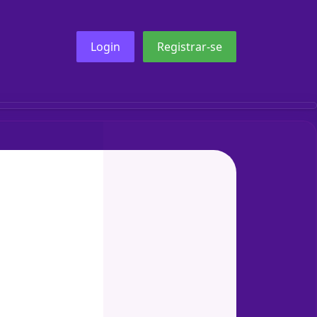
Login
Registrar-se