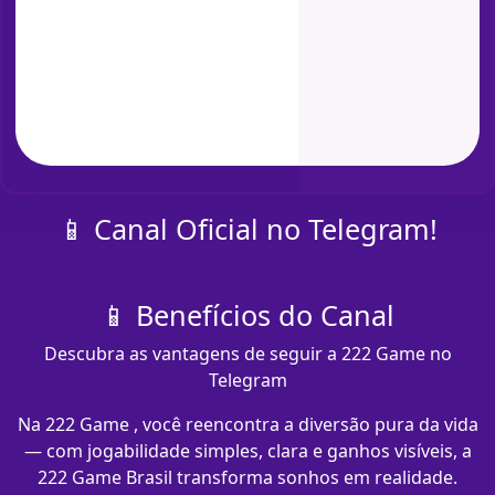
📱 Canal Oficial no Telegram!
📱 Benefícios do Canal
Descubra as vantagens de seguir a 222 Game no
Telegram
Na 222 Game , você reencontra a diversão pura da vida
— com jogabilidade simples, clara e ganhos visíveis, a
222 Game Brasil transforma sonhos em realidade.