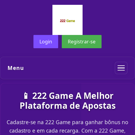
Login
Registrar-se
Menu
📱 222 Game A Melhor
Plataforma de Apostas
Cadastre-se na 222 Game para ganhar bônus no
cadastro e em cada recarga. Com a 222 Game,