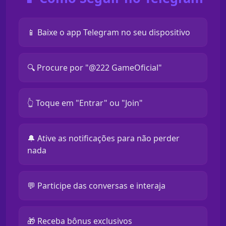
📱 Baixe o app Telegram no seu dispositivo
🔍 Procure por "@222 GameOficial"
👆 Toque em "Entrar" ou "Join"
🔔 Ative as notificações para não perder
nada
💬 Participe das conversas e interaja
🎁 Receba bônus exclusivos