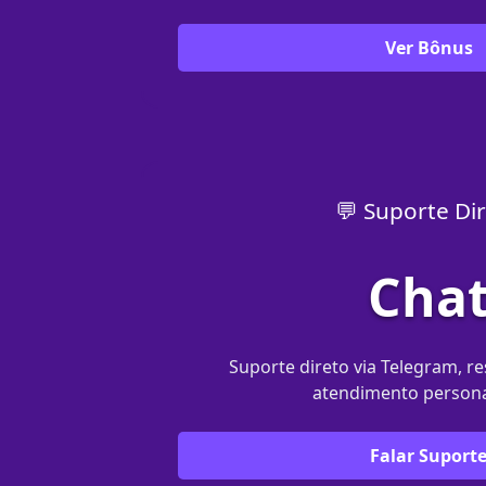
Ver Bônus
💬 Suporte Di
Cha
Suporte direto via Telegram, r
atendimento persona
Falar Suport