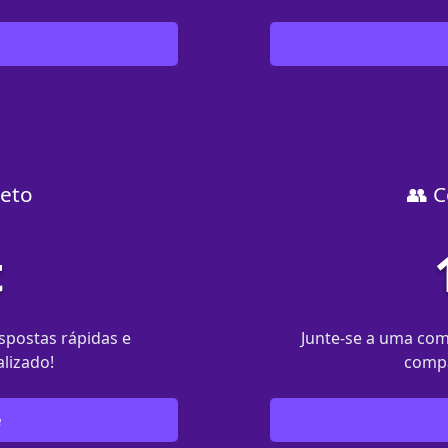
reto
👥 
t
espostas rápidas e
Junte-se a uma com
lizado!
compa
e