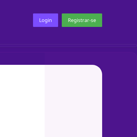
Login
Registrar-se