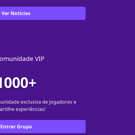
Ver Notícias
Comunidade VIP
1000+
unidade exclusiva de jogadores e
rtilhe experiências!
Entrar Grupo