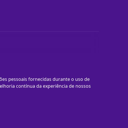
ões pessoais fornecidas durante o uso de
elhoria contínua da experiência de nossos