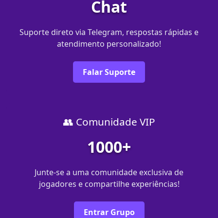
Chat
Suporte direto via Telegram, respostas rápidas e
atendimento personalizado!
Falar Suporte
👥 Comunidade VIP
1000+
Junte-se a uma comunidade exclusiva de
jogadores e compartilhe experiências!
Entrar Grupo