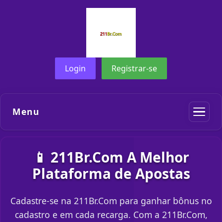
Login
Registrar-se
Menu
📱 211Br.Com A Melhor
Plataforma de Apostas
Cadastre-se na 211Br.Com para ganhar bônus no
cadastro e em cada recarga. Com a 211Br.Com,