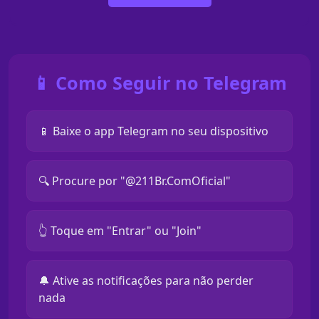
📱 Como Seguir no Telegram
📱 Baixe o app Telegram no seu dispositivo
🔍 Procure por "@211Br.ComOficial"
👆 Toque em "Entrar" ou "Join"
🔔 Ative as notificações para não perder
nada