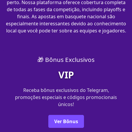
perto. Nossa plataforma oferece cobertura completa
de todas as fases da competição, incluindo playoffs e
finais. As apostas em basquete nacional são
especialmente interessantes devido ao conhecimento
local que você pode ter sobre as equipes e jogadores.
🎁 Bônus Exclusivos
VIP
Receba bônus exclusivos do Telegram,
promoções especiais e códigos promocionais
únicos!
Ver Bônus