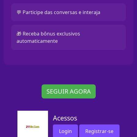
💬 Participe das conversas e interaja
🎁 Receba bônus exclusivos
automaticamente
SEGUIR AGORA
Acessos
Login
Registrar-se