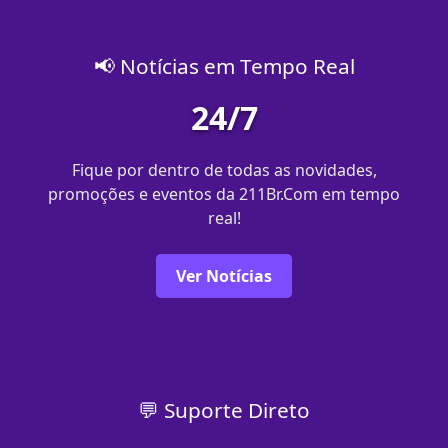
📢 Notícias em Tempo Real
24/7
Fique por dentro de todas as novidades,
promoções e eventos da 211Br.Com em tempo
real!
Ver Notícias
💬 Suporte Direto