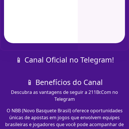
📱 Canal Oficial no Telegram!
📱 Benefícios do Canal
Descubra as vantagens de seguir a 211Br.Com no
Telegram
O NBB (Novo Basquete Brasil) oferece oportunidades
únicas de apostas em jogos que envolvem equipes
brasileiras e jogadores que você pode acompanhar de