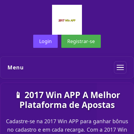
Login
Registrar-se
Menu
📱 2017 Win APP A Melhor
Plataforma de Apostas
Cadastre-se na 2017 Win APP para ganhar bônus
no cadastro e em cada recarga. Com a 2017 Win