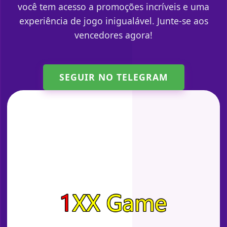
você tem acesso a promoções incríveis e uma
experiência de jogo inigualável. Junte-se aos
vencedores agora!
SEGUIR NO TELEGRAM