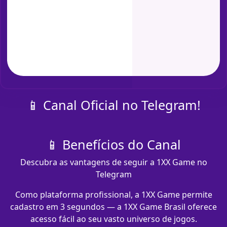
📱 Canal Oficial no Telegram!
📱 Benefícios do Canal
Descubra as vantagens de seguir a 1XX Game no
Telegram
Como plataforma profissional, a 1XX Game permite
cadastro em 3 segundos — a 1XX Game Brasil oferece
acesso fácil ao seu vasto universo de jogos.