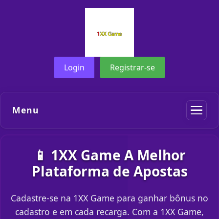
Login
Registrar-se
Menu
📱 1XX Game A Melhor
Plataforma de Apostas
Cadastre-se na 1XX Game para ganhar bônus no
cadastro e em cada recarga. Com a 1XX Game,