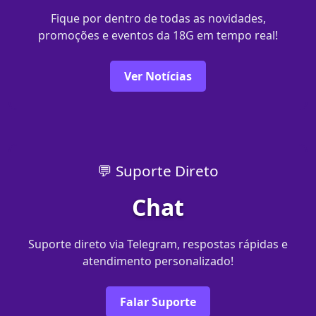
Fique por dentro de todas as novidades,
promoções e eventos da 18G em tempo real!
Ver Notícias
💬 Suporte Direto
Chat
Suporte direto via Telegram, respostas rápidas e
atendimento personalizado!
Falar Suporte