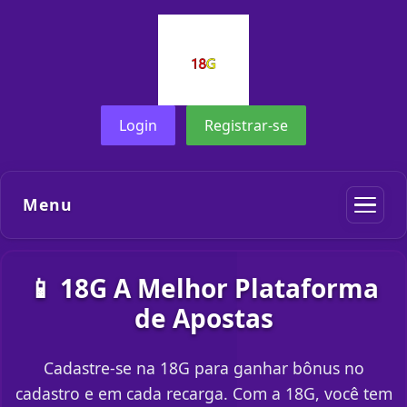
Login
Registrar-se
Menu
📱 18G A Melhor Plataforma
de Apostas
Cadastre-se na 18G para ganhar bônus no
cadastro e em cada recarga. Com a 18G, você tem