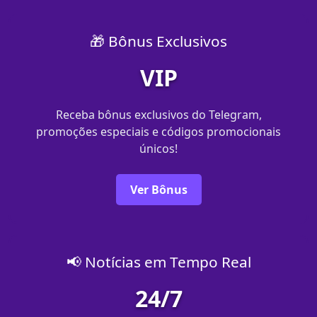
🎁 Bônus Exclusivos
VIP
Receba bônus exclusivos do Telegram,
promoções especiais e códigos promocionais
únicos!
Ver Bônus
📢 Notícias em Tempo Real
24/7