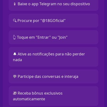
📱 Baixe o app Telegram no seu dispositivo
🔍 Procure por "@18GOficial"
👆 Toque em "Entrar" ou "Join"
🔔 Ative as notificações para não perder
nada
💬 Participe das conversas e interaja
🎁 Receba bônus exclusivos
automaticamente