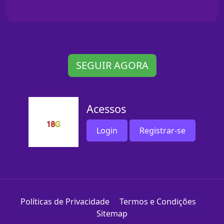
SEGUIR AGORA
Acessos
Login
Registrar-se
Políticas de Privacidade
Termos e Condições
Sitemap