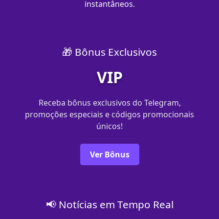
instantâneos.
🎁 Bônus Exclusivos
VIP
Receba bônus exclusivos do Telegram,
promoções especiais e códigos promocionais
únicos!
Ver Bônus
📢 Notícias em Tempo Real