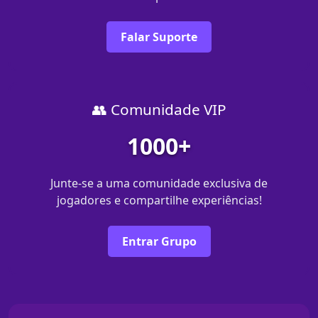
Falar Suporte
👥 Comunidade VIP
1000+
Junte-se a uma comunidade exclusiva de
jogadores e compartilhe experiências!
Entrar Grupo