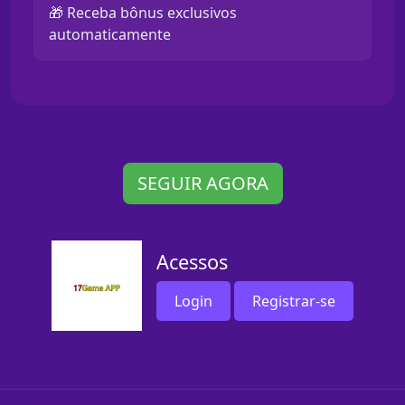
🎁 Receba bônus exclusivos
automaticamente
SEGUIR AGORA
Acessos
Login
Registrar-se