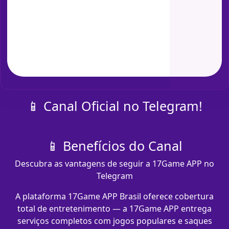
📱 Canal Oficial no Telegram!
📱 Benefícios do Canal
Descubra as vantagens de seguir a 17Game APP no
Telegram
A plataforma 17Game APP Brasil oferece cobertura
total de entretenimento — a 17Game APP entrega
serviços completos com jogos populares e saques