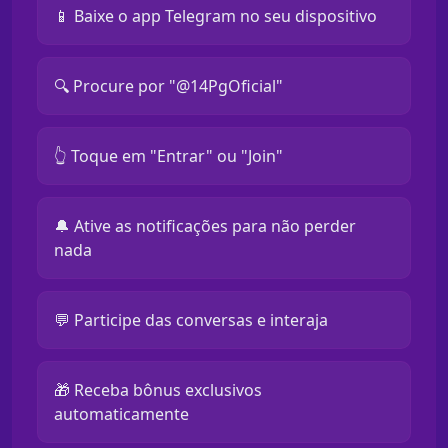
📱 Baixe o app Telegram no seu dispositivo
🔍 Procure por "@14PgOficial"
👆 Toque em "Entrar" ou "Join"
🔔 Ative as notificações para não perder
nada
💬 Participe das conversas e interaja
🎁 Receba bônus exclusivos
automaticamente