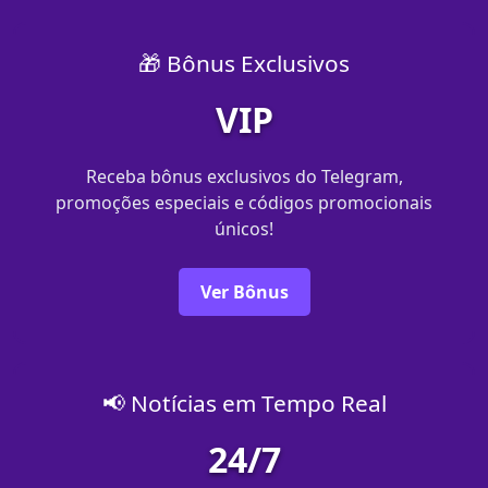
🎁 Bônus Exclusivos
VIP
Receba bônus exclusivos do Telegram,
promoções especiais e códigos promocionais
únicos!
Ver Bônus
📢 Notícias em Tempo Real
24/7