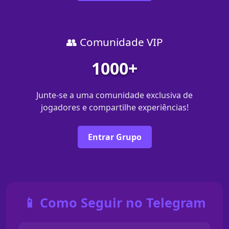
👥 Comunidade VIP
1000+
Junte-se a uma comunidade exclusiva de
jogadores e compartilhe experiências!
Entrar Grupo
📱 Como Seguir no Telegram