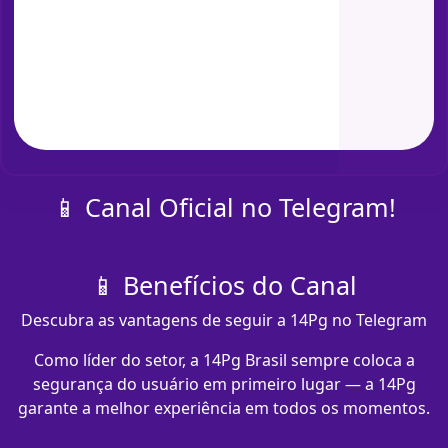
📱 Canal Oficial no Telegram!
📱 Benefícios do Canal
Descubra as vantagens de seguir a 14Pg no Telegram
Como líder do setor, a 14Pg Brasil sempre coloca a
segurança do usuário em primeiro lugar — a 14Pg
garante a melhor experiência em todos os momentos.