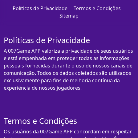
Políticas de Privacidade
Termos e Condições
Sitemap
Políticas de Privacidade
A 007Game APP valoriza a privacidade de seus usuários
e está empenhada em proteger todas as informações
pessoais fornecidas durante o uso de nossos canais de
comunicação. Todos os dados coletados são utilizados
exclusivamente para fins de melhoria contínua da
experiência de nossos jogadores.
Termos e Condições
Os usuários da 007Game APP concordam em respeitar