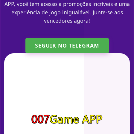
APP, você tem acesso a promoções incríveis e uma
experiência de jogo inigualável. Junte-se aos
vencedores agora!
SEGUIR NO TELEGRAM