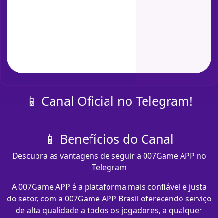
📱 Canal Oficial no Telegram!
📱 Benefícios do Canal
Descubra as vantagens de seguir a 007Game APP no
Telegram
A 007Game APP é a plataforma mais confiável e justa
do setor, com a 007Game APP Brasil oferecendo serviço
de alta qualidade a todos os jogadores, a qualquer