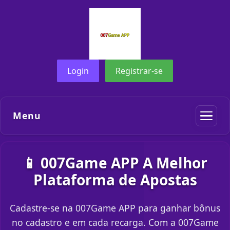
Login
Registrar-se
Menu
📱 007Game APP A Melhor
Plataforma de Apostas
Cadastre-se na 007Game APP para ganhar bônus
no cadastro e em cada recarga. Com a 007Game