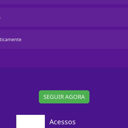
a
aticamente
SEGUIR AGORA
Acessos