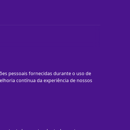
ões pessoais fornecidas durante o uso de
elhoria contínua da experiência de nossos