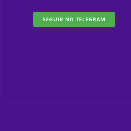
SEGUIR NO TELEGRAM