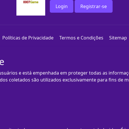
Login
Registrar-se
Políticas de Privacidade
Termos e Condições
Sitemap
de
 usuários e está empenhada em proteger todas as informaç
os coletados são utilizados exclusivamente para fins de m