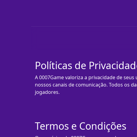
Políticas de Privacida
A 0007Game valoriza a privacidade de seus
nossos canais de comunicação. Todos os dad
jogadores.
Termos e Condições