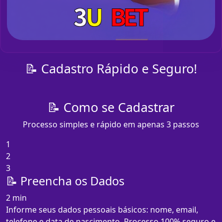
📝 Cadastro Rápido e Seguro!
📝 Como se Cadastrar
Processo simples e rápido em apenas 3 passos
1
2
3
📝 Preencha os Dados
2 min
Informe seus dados pessoais básicos: nome, email,
telefone e data de nascimento. Processo 100% seguro e