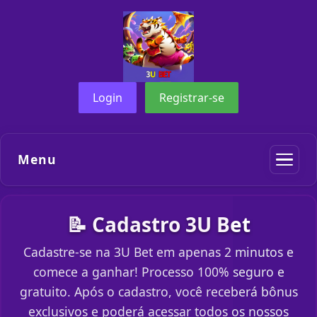
Login
Registrar-se
Menu
📝 Cadastro 3U Bet
Cadastre-se na 3U Bet em apenas 2 minutos e
comece a ganhar! Processo 100% seguro e
gratuito. Após o cadastro, você receberá bônus
exclusivos e poderá acessar todos os nossos