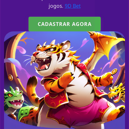
jogos.
9D Bet
CADASTRAR AGORA